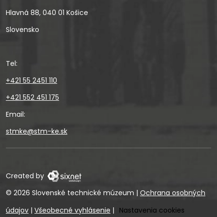
Hlavná 88, 040 01 Košice
Slovensko
Tel:
+421 55 2451 110
+421 552 451 175
Email:
stmke@stm-ke.sk
Created by
© 2026 Slovenské technické múzeum
|
Ochrana osobných
údajov
|
Všeobecné vyhlásenie
|
Nastavenia cookies