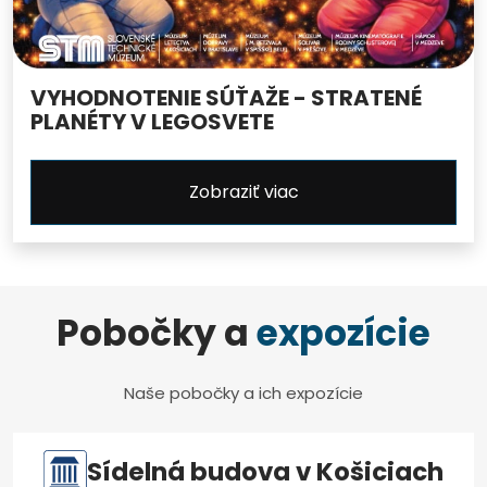
VYHODNOTENIE SÚŤAŽE - STRATENÉ
PLANÉTY V LEGOSVETE
Zobraziť viac
Pobočky a
expozície
Naše pobočky a ich expozície
Sídelná budova v Košiciach