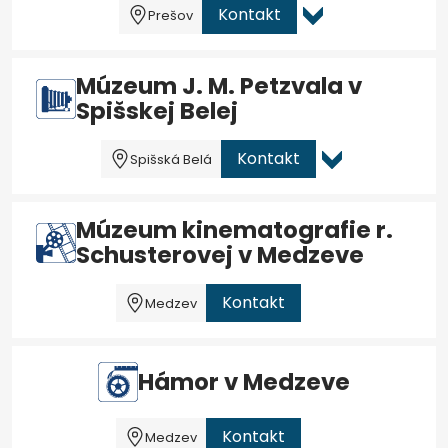
Kontakt
Prešov
Múzeum J. M. Petzvala v
Spišskej Belej
Kontakt
Spišská Belá
Múzeum kinematografie r.
Schusterovej v Medzeve
Kontakt
Medzev
Hámor v Medzeve
Kontakt
Medzev