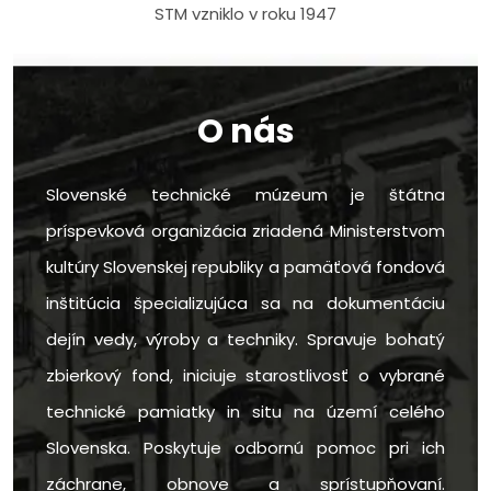
STM vzniklo v roku 1947
O nás
Slovenské technické múzeum je štátna
príspevková organizácia zriadená Ministerstvom
kultúry Slovenskej republiky a pamäťová fondová
inštitúcia špecializujúca sa na dokumentáciu
dejín vedy, výroby a techniky. Spravuje bohatý
zbierkový fond, iniciuje starostlivosť o vybrané
technické pamiatky in situ na území celého
Slovenska. Poskytuje odbornú pomoc pri ich
záchrane, obnove a sprístupňovaní.