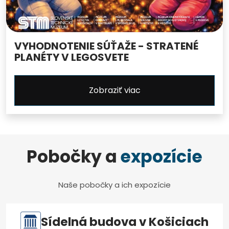
VYHODNOTENIE SÚŤAŽE - STRATENÉ
PLANÉTY V LEGOSVETE
Zobraziť viac
Pobočky a
expozície
Naše pobočky a ich expozície
Sídelná budova v Košiciach