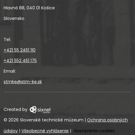
Hlavná 88, 040 01 Košice
Slovensko
Tel:
+421 55 2451 110
+421 552 451 175
Email:
stmke@stm-ke.sk
Created by
© 2026 Slovenské technické múzeum
|
Ochrana osobných
údajov
|
Všeobecné vyhlásenie
|
Nastavenia cookies