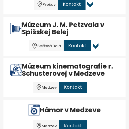
Kontakt
Prešov
Múzeum J. M. Petzvala v
Spišskej Belej
Kontakt
Spišská Belá
Múzeum kinematografie r.
Schusterovej v Medzeve
Kontakt
Medzev
Hámor v Medzeve
Kontakt
Medzev