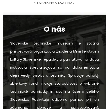
STM vzniklo v roku 1947
O nás
Slovenské technické múzeum je štátna
príspevková organizácia zriadená Ministerstvom
kultúry Slovenskej republiky a pamäťová fondová
inštitúcia špecializujúca sa na dokumentáciu
dejín vedy, výroby a techniky. Spravuje bohatý
zbierkový fond, iniciuje starostlivosť o vybrané
technické pamiatky in situ na území celého
Slovenska. Poskytuje odbornú pomoc pri ich
záchrane, obnove a sprístupňovaní.