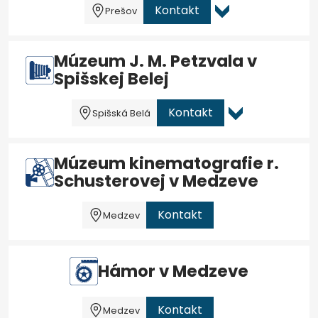
Kontakt
Prešov
Múzeum J. M. Petzvala v
Spišskej Belej
Kontakt
Spišská Belá
Múzeum kinematografie r.
Schusterovej v Medzeve
Kontakt
Medzev
Hámor v Medzeve
Kontakt
Medzev