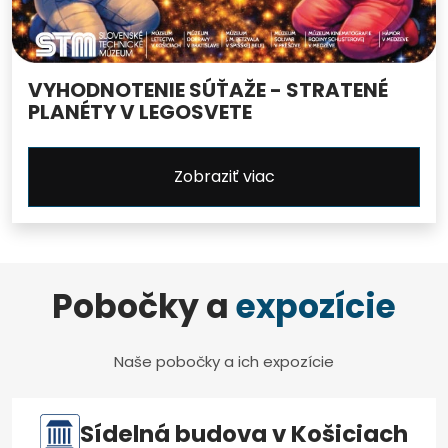
VYHODNOTENIE SÚŤAŽE - STRATENÉ
PLANÉTY V LEGOSVETE
Zobraziť viac
Pobočky a
expozície
Naše pobočky a ich expozície
Sídelná budova v Košiciach