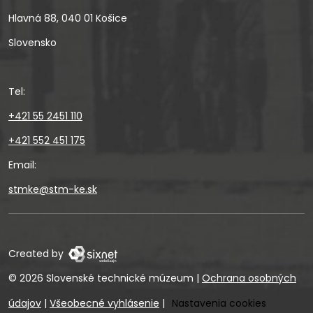
Hlavná 88, 040 01 Košice
Slovensko
Tel:
+421 55 2451 110
+421 552 451 175
Email:
stmke@stm-ke.sk
Created by
© 2026 Slovenské technické múzeum
|
Ochrana osobných
údajov
|
Všeobecné vyhlásenie
|
Nastavenia cookies