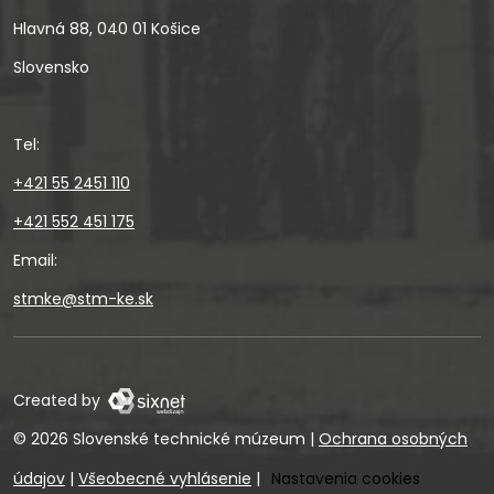
Hlavná 88, 040 01 Košice
Slovensko
Tel:
+421 55 2451 110
+421 552 451 175
Email:
stmke@stm-ke.sk
Created by
© 2026 Slovenské technické múzeum
|
Ochrana osobných
údajov
|
Všeobecné vyhlásenie
|
Nastavenia cookies