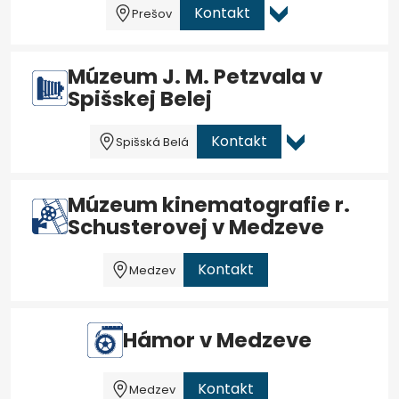
Kontakt
Prešov
Múzeum J. M. Petzvala v
Spišskej Belej
Kontakt
Spišská Belá
Múzeum kinematografie r.
Schusterovej v Medzeve
Kontakt
Medzev
Hámor v Medzeve
Kontakt
Medzev