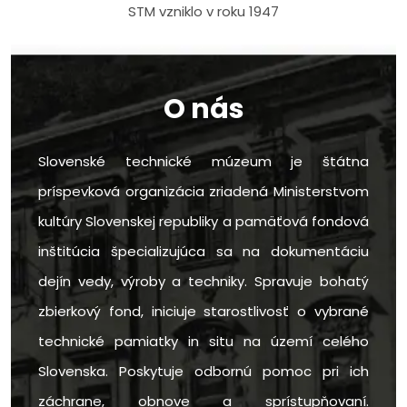
STM vzniklo v roku 1947
O nás
Slovenské technické múzeum je štátna
príspevková organizácia zriadená Ministerstvom
kultúry Slovenskej republiky a pamäťová fondová
inštitúcia špecializujúca sa na dokumentáciu
dejín vedy, výroby a techniky. Spravuje bohatý
zbierkový fond, iniciuje starostlivosť o vybrané
technické pamiatky in situ na území celého
Slovenska. Poskytuje odbornú pomoc pri ich
záchrane, obnove a sprístupňovaní.