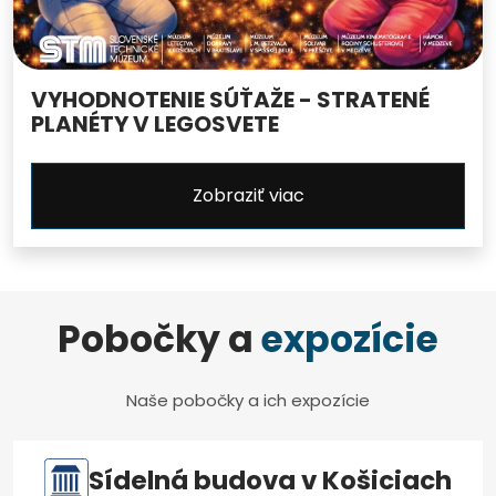
VYHODNOTENIE SÚŤAŽE - STRATENÉ
PLANÉTY V LEGOSVETE
Zobraziť viac
Pobočky a
expozície
Naše pobočky a ich expozície
Sídelná budova v Košiciach