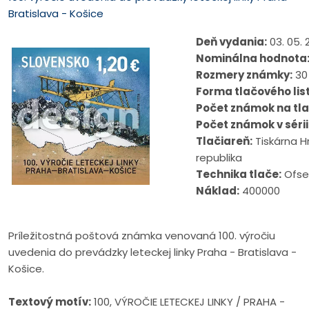
Bratislava - Košice
Deň vydania:
03. 05. 
Nominálna hodnota
Rozmery známky:
30
Forma tlačového lis
Počet známok na tla
Počet známok v sérii
Tlačiareň:
Tiskárna Hr
republika
Technika tlače:
Ofse
Náklad:
400000
Príležitostná poštová známka venovaná 100. výročiu
uvedenia do prevádzky leteckej linky Praha - Bratislava -
Košice.
Textový motív:
100, VÝROČIE LETECKEJ LINKY / PRAHA -