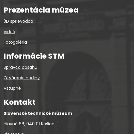
Prezentácia múzea
3D sprievodca
Videá
Fotogaléria
Informácie STM
Správca obsahu
Otváracie hodiny
Vstupné
Kontakt
Slovenské technické múzeum
Hlavná 88, 040 01 Košice