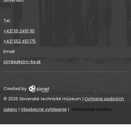
Slovensko
Tel:
+421 55 2451 110
+421 552 451 175
Email:
stmke@stm-ke.sk
Created by
© 2026 Slovenské technické múzeum
|
Ochrana osobných
údajov
|
Všeobecné vyhlásenie
|
Nastavenia cookies