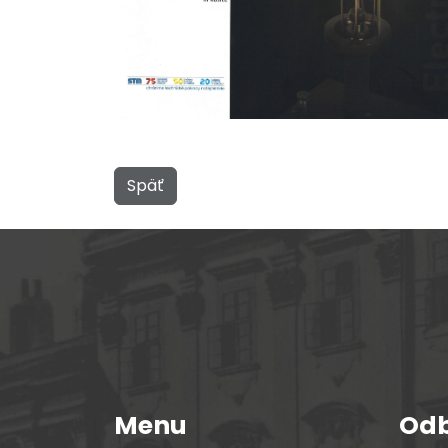
Späť
Menu
Odb