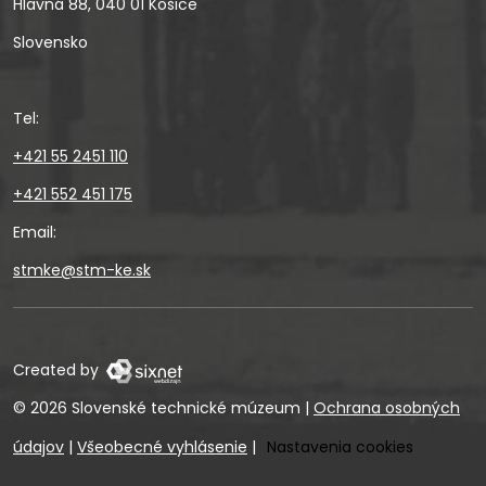
Hlavná 88, 040 01 Košice
Slovensko
Tel:
+421 55 2451 110
+421 552 451 175
Email:
stmke@stm-ke.sk
Created by
© 2026 Slovenské technické múzeum
|
Ochrana osobných
údajov
|
Všeobecné vyhlásenie
|
Nastavenia cookies