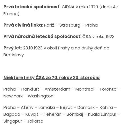
Prvá letecká spoločnosť:
CIDNA v roku 1920 (dnes Air
France)
Prvá civilná linka:
Paríž – Štrasburg – Praha
Prvá národná letecká spoločnosť:
ČSA v roku 1923
Prvý
let:
28.10.1923 v okolí Prahy a na druhý deň do
Bratislavy
Niektor
é
linky ČSA zo 70. rokov 20. storočia
Praha – Frankfurt – Amsterdam – Montreal – Toronto -
New York – Washington
Praha – Atény – Larnaka – Bejrút – Damask – Káhira –
Bagdad – Kuvajt – Teherán – Bombaj – Kuala Lumpur –
Singapur – Jakarta