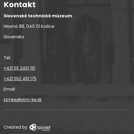
Kontakt
Slovenské technické múzeum
Hlavná 88, 040 01 Košice
Slovensko
Tel:
+421 55 2451 110
+421 552 451 175
Email:
stmke@stm-ke.sk
Created by