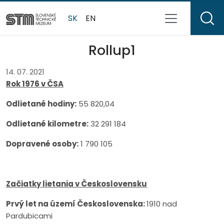
SK
EN
Rollup1
14. 07. 2021
Rok 1976 v ČSA
Odlietan
é
hodiny:
55 820,04
Odlietan
é
kilometre:
32 291 184
Dopraven
é
osoby:
1 790 105
Začiatky lietania v Československu
Prvý let na území Československa:
1910 nad
Pardubicami