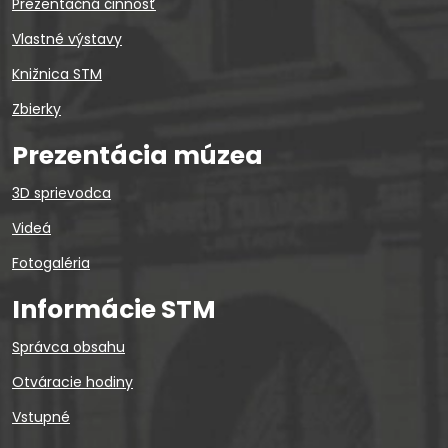
Prezentačná činnosť
Vlastné výstavy
Knižnica STM
Zbierky
Prezentácia múzea
3D sprievodca
Videá
Fotogaléria
Informácie STM
Správca obsahu
Otváracie hodiny
Vstupné